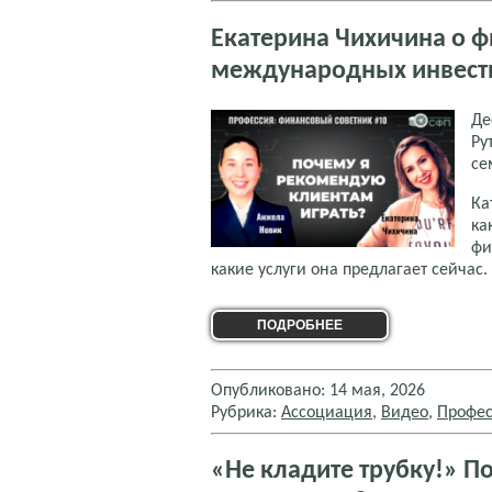
Екатерина Чихичина о ф
международных инвест
Де
Ру
се
Ка
ка
фи
какие услуги она предлагает сейчас.
ПОДРОБНЕЕ
Опубликовано: 14 мая, 2026
Рубрика:
Ассоциация
,
Видео
,
Профес
«Не кладите трубку!» П