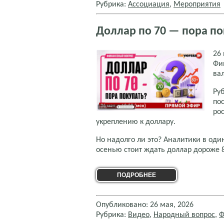
Рубрика:
Ассоциация
,
Мероприятия
Доллар по 70 — пора пок
26
Фи
ва
Ру
по
ро
укреплению к доллару.
Но надолго ли это? Аналитики в оди
осенью стоит ждать доллар дороже 
ПОДРОБНЕЕ
Опубликовано: 26 мая, 2026
Рубрика:
Видео
,
Народный вопрос
,
Ф