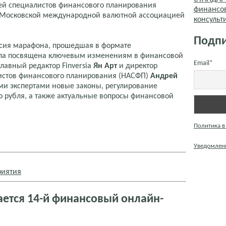
ей специалистов финансового планирования
финансо
 Московской международной валютной ассоциацией
консуль
Подпи
ссия марафона, прошедшая в формате
ыла посвящена ключевым изменениям в финансовой
Email*
главный редактор Finversia
Ян Арт
и директор
истов финансового планирования (НАСФП)
Андрей
и экспертами новые законы, регулирование
о рубля, а также актуальные вопросы финансовой
Политика в
Уведомлени
риятия
ается 14-й финансовый онлайн-