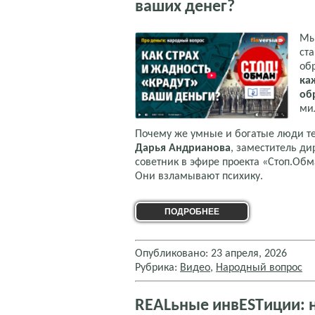
ваших денег?
Мы
ст
об
ка
об
ми
Почему же умные и богатые люди т
Дарья Андрианова
, заместитель д
советник в эфире проекта «Стоп.Об
Они взламывают психику.
ПОДРОБНЕЕ
Опубликовано: 23 апреля, 2026
Рубрика:
Видео
,
Народный вопрос
REALьные инвESTиции: 