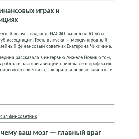
инансовых играх и
ициях
сятый выпуск подкаста НАСФП вышел на Ютуб и
туб ассоциации. Гость выпуска — международный
мейный финансовый советник Екатерина Чихичина.
терина рассказала в интервью Анжеле Новик о том,
к работа в частной авиации привела её в профессию
нансового советника, как пришли первые клиенты и
сия финсоветник
очему ваш мозг — главный враг