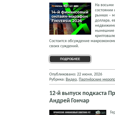
На восьми 
состоянии 
рынках – м
доллара, е
недвижимо
нынешние 
криптовалю
Состоится обсуждение макроэконом
своих суждений.
ПОДРОБНЕЕ
Опубликовано: 22 июня, 2026
Рубрика:
Видео
,
Партнёрские мероп
12-й выпуск подкаста П
Андрей Гончар
Ге