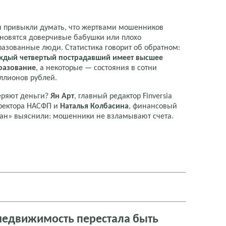
 привыкли думать, что жертвами мошенников
ановятся доверчивые бабушки или плохо
разованные люди. Статистика говорит об обратном:
ждый четвертый пострадавший имеет высшее
разование
, а некоторые — состояния в сотни
ллионов рублей.
еряют деньги?
Ян Арт
, главный редактор Finversia
иректора НАСФП и
Наталья Колбасина
, финансовый
ман» выяснили: мошенники не взламывают счета.
недвижимость перестала быть