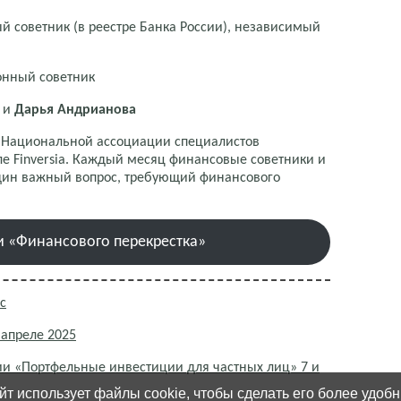
й советник (в реестре Банка России), независимый
онный советник
и
Дарья Андрианова
т Национальной ассоциации специалистов
е Finversia. Каждый месяц финансовые советники и
один важный вопрос, требующий финансового
и «Финансового перекрестка»
с
апреле 2025
ии «Портфельные инвестиции для частных лиц» 7 и
йт использует файлы cookie, чтобы сделать его более удоб