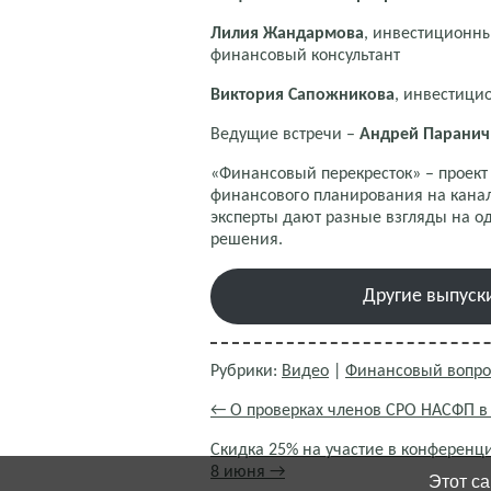
Лилия Жандармова
, инвестиционны
финансовый консультант
Виктория Сапожникова
, инвестици
Ведущие встречи –
Андрей Паранич
«Финансовый перекресток» – проек
финансового планирования на канал
эксперты дают разные взгляды на 
решения.
Другие выпуск
Рубрики:
Видео
|
Финансовый вопро
←
О проверках членов СРО НАСФП в 
Скидка 25% на участие в конференц
8 июня
→
Этот са