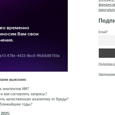
финансо
консуль
Подпи
Email*
Политика в
Уведомлени
тами выясним:
з эмитентов ИИ?
и как составлять запросы?
ить качественную аналитику от бреда?
 ближайшие годы?
 2025: