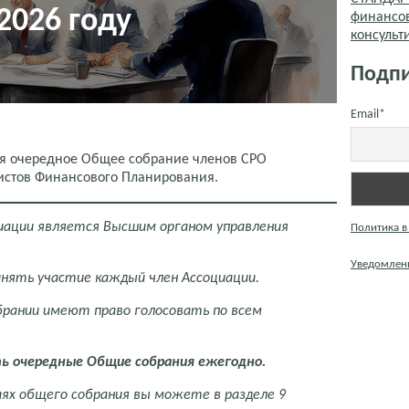
 2026 году
финансо
консуль
Подпи
Email*
ся очередное Общее собрание членов СРО
стов Финансового Планирования.
иации является Высшим органом управления
Политика в
Уведомлени
нять участие каждый член Ассоциации.
рании имеют право голосовать по всем
ть очередные Общие собрания ежегодно.
ях общего собрания вы можете в разделе 9