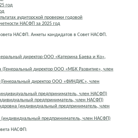
25 год
од
льтатах аудиторской проверки годовой
тчетности НАСФП за 2025 год
Совета НАСФП. Анкеты кандидатов в Совет НАСФП.
неральный директор ООО «Катерина Баева и Ко»,
ч (Генеральный директор ООО «МБК Развитие», член
 (Генеральный директор ООО «ФИНДИС», член
(индивидуальный предприниматель, член НАСФП)
ндивидуальный предприниматель, член НАСФП)
ндровна (индивидуальный предприниматель, член
ч (индивидуальный предприниматель, член НАСФП)
вета НАСФП: