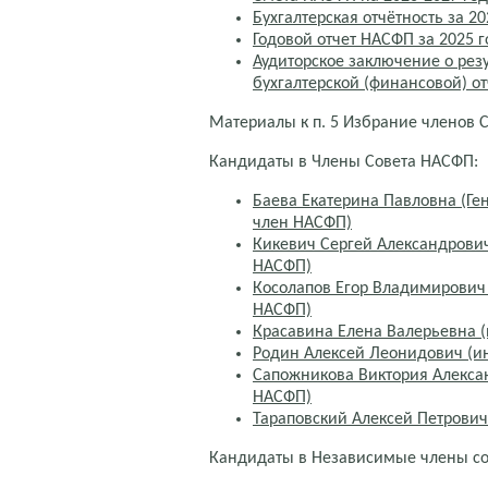
Бухгалтерская отчётность за 20
Годовой отчет НАСФП за 2025 г
Аудиторское заключение о резу
бухгалтерской (финансовой) о
Материалы к п. 5 Избрание членов 
Кандидаты в Члены Совета НАСФП:
Баева Екатерина Павловна (Ге
член НАСФП)
Кикевич Сергей Александрови
НАСФП)
Косолапов Егор Владимирович
НАСФП)
Красавина Елена Валерьевна 
Родин Алексей Леонидович (и
Сапожникова Виктория Алекса
НАСФП)
Тараповский Алексей Петрови
Кандидаты в Независимые члены со