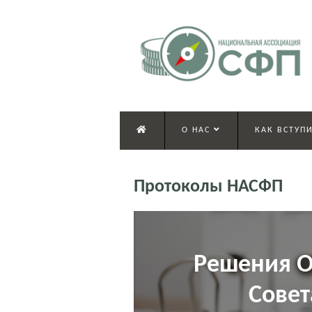
О НАС
КАК ВСТУПИ
Протоколы НАСФП
Решения О
Сове