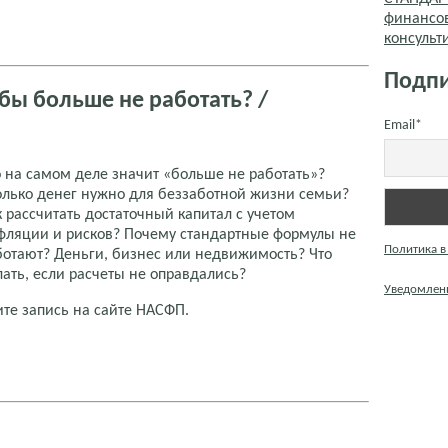
финансо
консуль
Подпи
обы больше не работать? /
Email*
о на самом деле значит «больше не работать»?
олько денег нужно для беззаботной жизни семьи?
к рассчитать достаточный капитал с учетом
фляции и рисков? Почему стандартные формулы не
Политика в
ботают? Деньги, бизнес или недвижимость? Что
лать, если расчеты не оправдались?
Уведомлени
ите запись на сайте НАСФП.