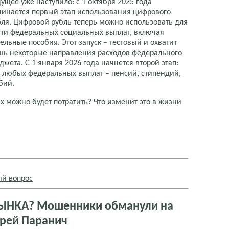
ущее уже наступило: с 1 октября 2025 года
чинается первый этап использования цифрового
бля. Цифровой рубль теперь можно использовать для
сти федеральных социальных выплат, включая
ельные пособия. Этот запуск – тестовый и охватит
шь некоторые направления расходов федерального
жета. С 1 января 2026 года начнется второй этап:
я любых федеральных выплат – пенсий, стипендий,
бий.
х можно будет потратить? Что изменит это в жизни
й вопрос
РЫНКА? Мошенники обманули на
рей Паранич