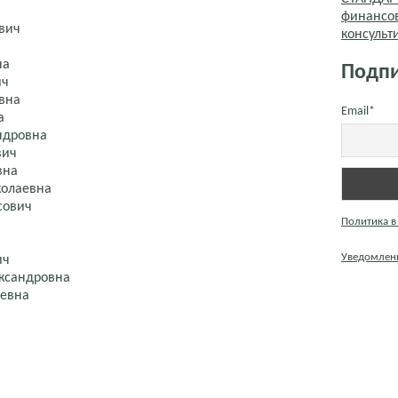
финансо
вич
консуль
на
Подпи
ич
вна
Email*
а
ндровна
вич
вна
колаевна
сович
Политика в
ч
Уведомлени
ич
ксандровна
аевна