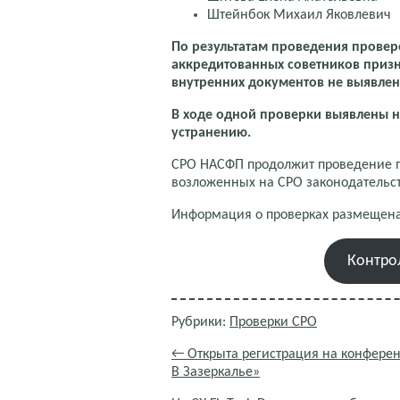
Штейнбок Михаил Яковлевич
По результатам проведения провер
аккредитованных советников призн
внутренних документов не выявлен
В ходе одной проверки выявлены 
устранению.
СРО НАСФП продолжит проведение п
возложенных на СРО законодательс
Информация о проверках размещена
Контро
Рубрики:
Проверки СРО
←
Открыта регистрация на конфере
В Зазеркалье»