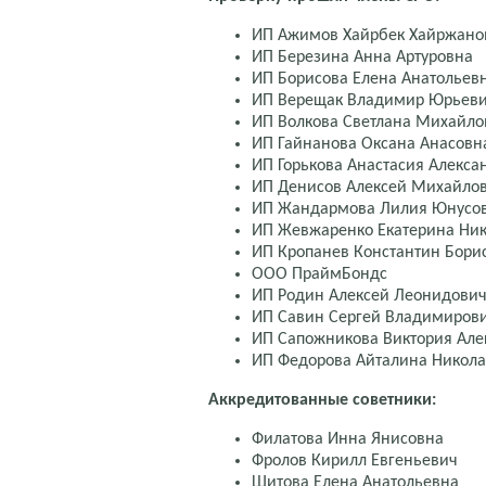
ИП Ажимов Хайрбек Хайржано
ИП Березина Анна Артуровна
ИП Борисова Елена Анатольев
ИП Верещак Владимир Юрьев
ИП Волкова Светлана Михайло
ИП Гайнанова Оксана Анасовн
ИП Горькова Анастасия Алекса
ИП Денисов Алексей Михайло
ИП Жандармова Лилия Юнусо
ИП Жевжаренко Екатерина Ни
ИП Кропанев Константин Бори
ООО ПраймБондс
ИП Родин Алексей Леонидови
ИП Савин Сергей Владимиров
ИП Сапожникова Виктория Але
ИП Федорова Айталина Никол
Аккредитованные советники:
Филатова Инна Янисовна
Фролов Кирилл Евгеньевич
Шитова Елена Анатольевна