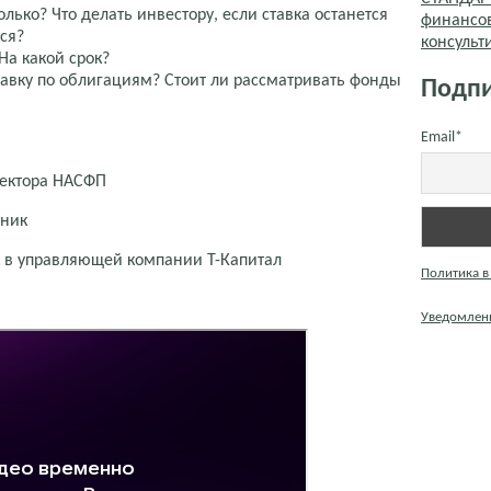
олько? Что делать инвестору, если ставка останется
финансо
ся?
консуль
На какой срок?
авку по облигациям? Стоит ли рассматривать фонды
Подпи
Email*
ректора НАСФП
тник
к в управляющей компании Т-Капитал
Политика в
Уведомлени