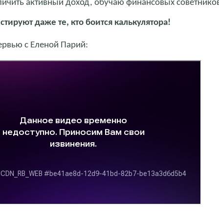
ичить активный доход, обучаю финансовых советников
стируют даже те, кто боится калькулятора!
ервью с Еленой Парий: