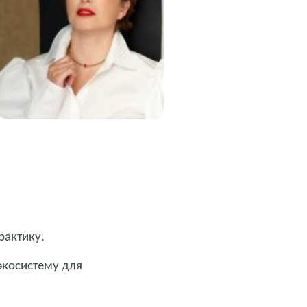
рактику.
экосистему для