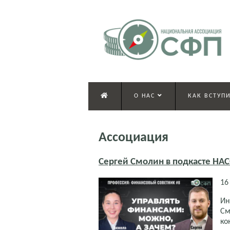
О НАС
КАК ВСТУПИ
Ассоциация
Сергей Смолин в подкасте НА
16
Ин
См
ко