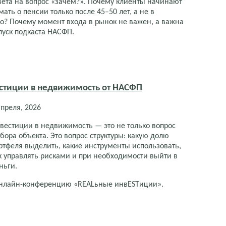
вета на вопрос «зачем?». Почему клиенты начинают
мать о пенсии только после 45–50 лет, а не в
о? Почему момент входа в рынок не важен, а важна
пуск подкаста НАСФП.
стиции в недвижимость от НАСФП
апреля, 2026
вестиции в недвижимость — это не только вопрос
бора объекта. Это вопрос структуры: какую долю
ртфеля выделить, какие инструменты использовать,
к управлять рисками и при необходимости выйти в
ньги.
 онлайн-конференцию «REALьные инвESTиции».