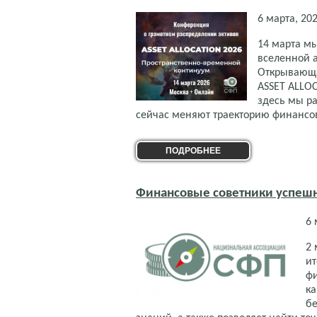
6 марта, 20
14 марта м
вселенной 
Открывающа
ASSET ALLOC
здесь мы р
сейчас меняют траекторию финансо
ПОДРОБНЕЕ
Финансовые советники успеш
6 
2 
ит
ф
ка
бе