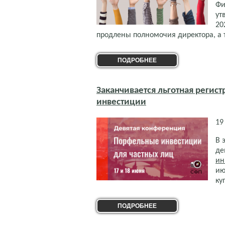
Фи
ут
20
продлены полномочия директора, а 
ПОДРОБНЕЕ
Заканчивается льготная реги
инвестиции
19
В 
де
ин
ию
ку
ПОДРОБНЕЕ