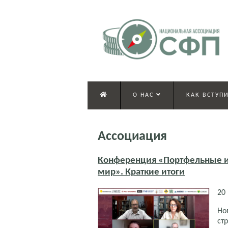
О НАС
КАК ВСТУПИ
Ассоциация
Конференция «Портфельные и
мир». Краткие итоги
20
Но
ст