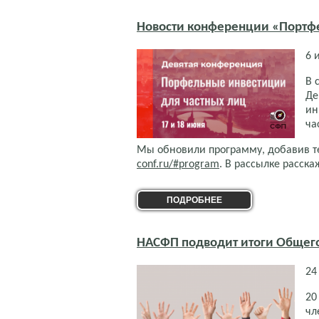
Новости конференции «Портфе
6 
В 
Де
ин
ча
Мы обновили программу, добавив т
conf.ru/#program
. В рассылке расска
ПОДРОБНЕЕ
НАСФП подводит итоги Общег
24
20
чл