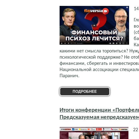
14
Гл
во
(с
ба
Ка
какими нет смысла торопиться? Нуж
психологической поддержке? Не ото
финансами, сберегать и инвестирова
Национальной ассоциации специали
Паранич.
ПОДРОБНЕЕ
Итоги конференции «Портфель
Предсказуемая непредсказуе
22