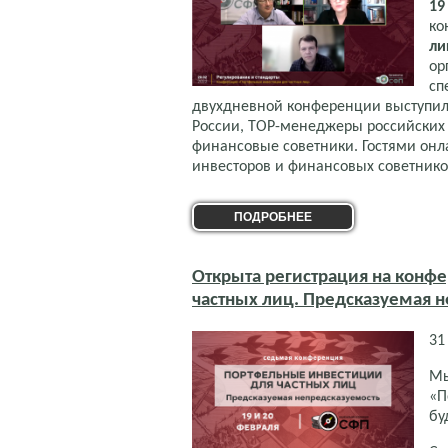
19
ко
ли
ор
сп
двухдневной конференции выступил
России, TOP-менеджеры российских
финансовые советники. Гостями онл
инвесторов и финансовых советнико
ПОДРОБНЕЕ
Открыта регистрация на конф
частных лиц. Предсказуемая 
31
Мы
«П
бу