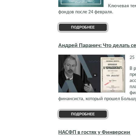
Ключевая те
фондов после 24 февраля.
ПОДРОБНЕЕ
Андрей Паранич: Что делать с
25
В 
пр
ас
пл
фи
финансиста, который прошел Больш
ПОДРОБНЕЕ
НАСФП в гостях у Финверсии