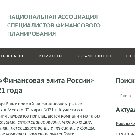
НАЦИОНАЛЬНАЯ АССОЦИАЦИЯ
СПЕЦИАЛИСТОВ ФИНАНСОВОГО
ПЛАНИРОВАНИЯ
ТЬ В НАСФП
КОМИТЕТЫ
ЭКЗАМЕН НАСФП
СОВ
«Финансовая элита России»
Поиск
21 года
тарейших премий на финансовом рынке
Актуа
 в Москве 30 марта 2021 г. К участию в
ия лауреатов приглашаются компании из таких
хование, страхование жизни, управляющие,
Реестр 
ании, негосударственные пенсионные фонды,
е компании, компании рынка Forex,
СТАНДАРТ