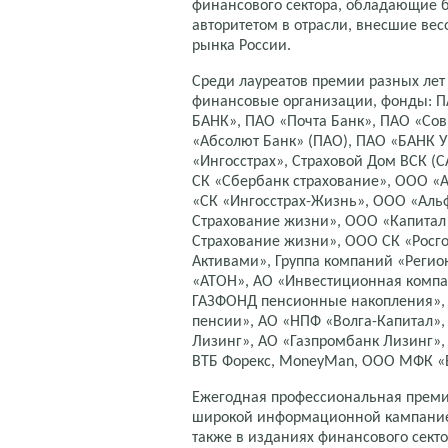
финансового сектора, обладающие 
авторитетом в отрасли, внесшие ве
рынка России.
Среди лауреатов премии разных лет
финансовые организации, фонды: П
БАНК», ПАО «Почта Банк», ПАО «Сов
«Абсолют Банк» (ПАО), ПАО «БАНК У
«Ингосстрах», Страховой Дом ВСК 
СК «Сбербанк страхование», ООО «
«СК «Ингосстрах-Жизнь», ООО «Аль
Страхование жизни», ООО «Капитал
Страхование жизни», ООО СК «Росго
Активами», Группа компаний «Регио
«АТОН», АО «Инвестиционная комп
ГАЗФОНД пенсионные накопления»,
пенсии», АО «НПФ «Волга-Капитал»,
Лизинг», АО «Газпромбанк Лизинг»
ВТБ Форекс, MoneyMan, ООО МФК «
Ежегодная профессиональная преми
широкой информационной кампанией
также в изданиях финансового секто