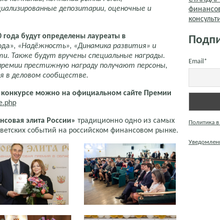
циализированные депозитарии, оценочные и
финансо
консуль
 года будут определены лауреаты в
Подпи
ода»
,
«Надёжность»,
«Динамика развития» и
и. Также будут вручены специальные награды.
Email*
ах премии престижную награду получают персоны,
 в деловом сообществе.
в конкурсе можно на официальном сайте Премии
ie.php
нсовая элита России»
традиционно одно из самых
Политика в
ветских событий на российском финансовом рынке.
Уведомлени