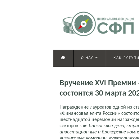
О НАС
КАК ВСТУПИ
Вручение XVI Премии 
состоится 30 марта 20
Награждение лауреатов одной из с
«Финансовая элита России» состоится
шестнадцатой церемонии награжден
секторов как:
банковское дело, стра
инвестиционные и брокерские комп
лизинговые компании, факторинговы