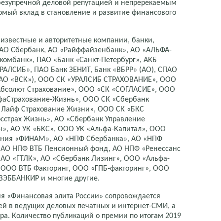
безупречной деловой репутацией и непререкаемым
сомый вклад в становление и развитие финансового
 известные и авторитетные компании, банки,
АО Сбербанк, АО «Райффайзенбанк», АО «АЛЬФА-
комбанк», ПАО «Банк «Санкт-Петербург», АКБ
РАЛСИБ», ПАО Банк ЗЕНИТ, Банк «ВБРР» (АО), СПАО
(САО «ВСК»), ООО СК «УРАЛСИБ СТРАХОВАНИЕ», ООО
Абсолют Страхование», ООО «СК «СОГЛАСИЕ», ООО
фаСтрахование-Жизнь», ООО СК «Сбербанк
 Лайф Страхование Жизни», ООО СК «БКС
сстрах Жизнь», АО «Сбербанк Управление
н», АО УК «БКС», ООО УК «Альфа-Капитал», ООО
ания «ФИНАМ», АО «НПФ Сбербанка», АО «НПФ
 АО НПФ ВТБ Пенсионный фонд, АО НПФ «Ренессанс
 АО «ГТЛК», АО «Сбербанк Лизинг», ООО «Альфа-
, ООО ВТБ Факторинг, ООО «ГПБ‑факторинг», ООО
ВЭББАНКИР и многие другие.
я «Финансовая элита России» сопровождается
 в ведущих деловых печатных и интернет-СМИ, а
ра. Количество публикаций о премии по итогам 2019