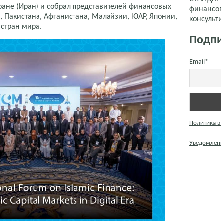
еране (Иран) и собрал представителей финансовых
финансо
, Пакистана, Афганистана, Малайзии, ЮАР, Японии,
консуль
 стран мира.
Подпи
Email*
Политика в
Уведомлени