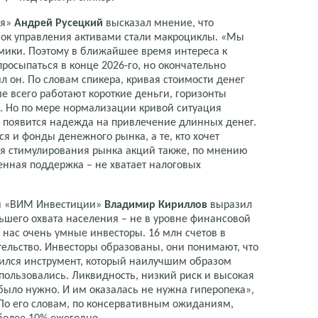
ая»
Андрей Русецкий
высказал мнение, что
ок управления активами стали макроциклы. «Мы
омики. Поэтому в ближайшее время интереса к
росыпаться в конце 2026-го, но окончательно
ил он. По словам спикера, кривая стоимости денег
е всего работают короткие деньги, горизонты
. Но по мере нормализации кривой ситуация
, появится надежда на привлечение длинных денег.
тся и фонды денежного рынка, а те, кто хочет
Для стимулирования рынка акций также, по мнению
енная поддержка – не хватает налоговых
и «ВИМ Инвестиции»
Владимир Кириллов
выразил
ьшего охвата населения – не в уровне финансовой
У нас очень умные инвесторы. 16 млн счетов в
тельство. Инвесторы образованы, они понимают, что
явился инструмент, который наилучшим образом
спользовались. Ликвидность, низкий риск и высокая
 было нужно. И им оказалась не нужна гиперопека»,
По его словам, по консервативным ожиданиям,