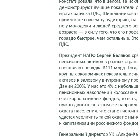
констатировала, что в целом, за и
демонстрируют лучшие показатели д
итогах запуска ПДС, Шишлянникова 
привлек не совсем ту аудиторию, на
не у молодежи и людей среднего воз
возраста — в силу того, что его пре
гораздо быстрее, чем остальные. Эт
ПДС.
Президент НАПФ
Сергей Беляков
сра
пенсионных активов в разных страна
составляют порядка $111 млрд. Тогд
крупных экономиках показатель исч
активов к валовому внутреннему про
Дании 200%. У нас это 4% с небольш
пенсионных накоплений колоссальн
счет корпоративных фондов, то есть
нужно двигаться в этом же направл
охвата населения, что станет источ
удастся увеличить такой охват с нын
к капитализации российского фондов
Генеральный директор УК «Альфа-К