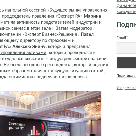
финансо
сь панельной сессией «Будущее рынка управления
консуль
 председатель правления «Эксперт РА»
Марина
тметила активность представителей индустрии и
Подпи
рынок сейчас в этом зале». Затем модератор
 компании «Эксперт Бизнес-Решения»
Павел
Email*
ляющему директору по страховым и
т РА»
Алексею Янину,
который представил
 управления активами
, который проводился в
что удалось выяснить – индустрия смотрит на свои
 Не было ни одного респондента, который оценил
нным образом отличает текущую ситуацию от той,
Политика в
огда оптимистов среди участников опроса
Уведомлени