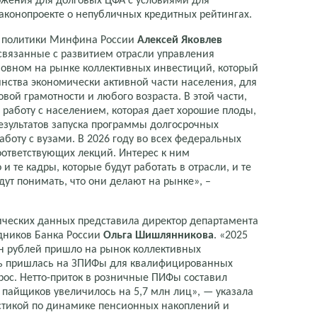
ожения для долговых ЦФА с условиями для
законопроекте о непубличных кредитных рейтингах.
й политики Минфина России
Алексей Яковлев
 связанные с развитием отрасли управления
новном на рынке коллективных инвестиций, который
ства экономически активной части населения, для
вой грамотности и любого возраста. В этой части,
 работу с населением, которая дает хорошие плоды,
езультатов запуска программы долгосрочных
боту с вузами. В 2026 году во всех федеральных
оответствующих лекций. Интерес к ним
и те кадры, которые будут работать в отрасли, и те
ут понимать, что они делают на рынке», –
ических данных представила директор департамента
дников Банка России
Ольга Шишлянникова
. «2025
лн рублей пришло на рынок коллективных
сть пришлась на ЗПИФы для квалифицированных
рос. Нетто-приток в розничные ПИФы составил
о пайщиков увеличилось на 5,7 млн лиц», — указала
истикой по динамике пенсионных накоплений и