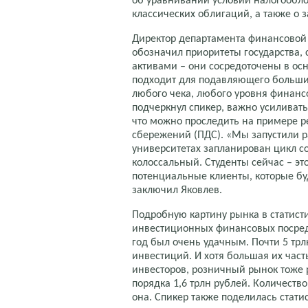
об уравнивании условий налогообл
классических облигаций, а также о 
Директор департамента финансово
обозначил приоритеты государства,
активами – они сосредоточены в ос
подходит для подавляющего большин
любого чека, любого уровня финансо
подчеркнул спикер, важно усиливать
что можно проследить на примере р
сбережений (ПДС). «Мы запустили ра
университетах запланирован цикл с
колоссальный. Студенты сейчас – это 
потенциальные клиенты, которые буд
заключил Яковлев.
Подробную картину рынка в статист
инвестиционных финансовых посре
год был очень удачным. Почти 5 тр
инвестиций. И хотя большая их ча
инвесторов, розничный рынок тоже 
порядка 1,6 трлн рублей. Количеств
она. Спикер также поделилась стат