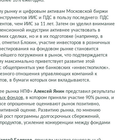
более 10% ежегодно.
му рынку и цифровым активам Московской биржи
нструментов ИИС и ПДС в пользу последнего: ПДС
нтов, чем ИИС за 11 лет. Затем он уделил внимание
пенсионной индустрии активнее участвовать в
их сделках, но и в их подготовке (например, в
, отметил Блохин, участие инвесторов в розничных
нвестирования на фондовом рынке становится
ейшего погружения в рынок, что подтверждается
ому максимально приветствует развитие этой
 с общепринятых уже банковских «инвесткопилок».
ьезного отношения управляющих компаний к
ов, в бумаги которых они вкладываются.
щее рынка НПФ»
Алексей Янин
представил результаты
ных фондов
, в котором приняли участие 90% рынка, и
д все опрошенные оценивают рынок позитивно,
зитивной оценке. Развитию рынка, по мнению
ый рост программы долгосрочных сбережений,
 продуктов, усиление конкуренции между фондами