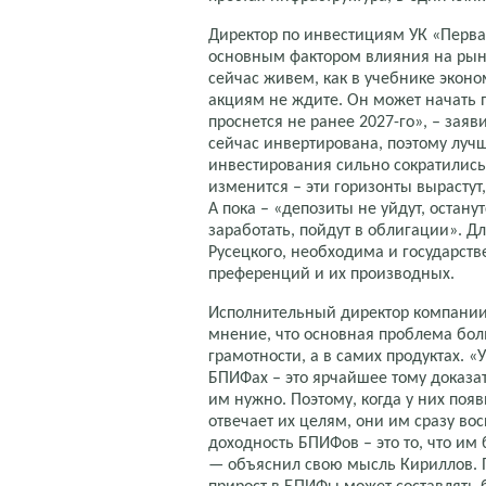
Директор по инвестициям УК «Перв
основным фактором влияния на рын
сейчас живем, как в учебнике экон
акциям не ждите. Он может начать п
проснется не ранее 2027-го», – заяв
сейчас инвертирована, поэтому лучш
инвестирования сильно сократились
изменится – эти горизонты вырастут
А пока – «депозиты не уйдут, остану
заработать, пойдут в облигации». 
Русецкого, необходима и государств
преференций и их производных.
Исполнительный директор компани
мнение, что основная проблема бол
грамотности, а в самих продуктах. «
БПИФах – это ярчайшее тому доказа
им нужно. Поэтому, когда у них по
отвечает их целям, они им сразу во
доходность БПИФов – это то, что им
— объяснил свою мысль Кириллов. 