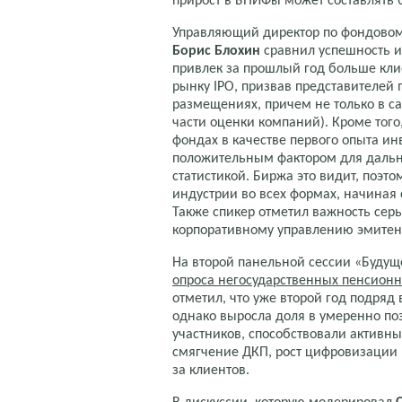
прирост в БПИФы может составлять 
Управляющий директор по фондово
Борис Блохин
сравнил успешность и
привлек за прошлый год больше клие
рынку IPO, призвав представителей 
размещениях, причем не только в сам
части оценки компаний). Кроме того
фондах в качестве первого опыта и
положительным фактором для дальн
статистикой. Биржа это видит, поэт
индустрии во всех формах, начиная
Также спикер отметил важность сер
корпоративному управлению эмитент
На второй панельной сессии «Буду
опроса негосударственных пенсион
отметил, что уже второй год подря
однако выросла доля в умеренно по
участников, способствовали активн
смягчение ДКП, рост цифровизации
за клиентов.