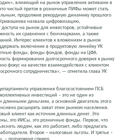
 один», влияющий на рынок управления активами в
 что чистый приток в розничные ПИФы может стать
ельным, продолжив рекордную динамику прошлого
 Кривошеева назвала цифровизацию,
 доступа на рынок для инвесторов, устойчивые
жность их сравнения с бенчмарками, а также
аний. Интерес клиентов к вложениям в рынок
ддержать включение в продуктовую линейку УК
дитные фонды, фонды фондов, фонды на ЦФА.
ность формирования долгосрочного доверия к рынку
о фокус на качестве взаимодействия с клиентом
осрочного сотрудничества», — отметила глава УК
департамента управления благосостоянием ПСБ
 коллективных инвестиций – это не один из
 длинными деньгами, а основной двигатель этого
енсивно расширять охват этим рынком населения.
овый клиент как источник длинных денег. Это
ы, это ИИСы, это розничные фонды. Первое, что
яснять людям, как это работает, либо предлагать
аботодателя. Второе – налоговые льготы. И третье –
», – подчеркнул спикер.