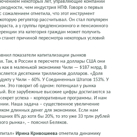
сключением некоторых лет, управляющие компании
оходности, чем индустрия НПФ. Говоря о первых
с сожалением отметила, что этот инструмент
 которую регулятор рассчитывал. Он стал популярен
раста, а у группы предпенсионного и пенсионного
ференции эта категория граждан может получить
о станет причиной пересмотра некоторых условий
внил показатели капитализации рынков
х. Так, в России в пересчете на доллары США они
а как в маленькой экономике Чили — $187 млрд. В
исляется десятками триллионов долларов. «Доля
дукту у Чили – 60%. У Соединенных Штатов 153%. У
им. Это говорит об одном: потенциал у рынка
ый. Все зарубежные высокие цифры достигаются за
, секрет успеха – корпоративные программы. И нам
ении. Наша задача – существенное увеличение
ником длинных денег для экономики. Если нам
ешних 8% до хотя бы 20%, то это уже 33 трлн рублей
ого рынка», – пояснил Беляков.
апитал»
Ирина Кривошеева
отметила динамику