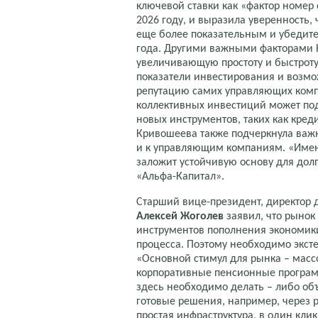
ключевой ставки как «фактор номер
2026 году, и выразила уверенность,
еще более показательным и убедит
года. Другими важными факторами
увеличивающую простоту и быстроту
показатели инвестирования и возмо
репутацию самих управляющих комп
коллективных инвестиций может по
новых инструментов, таких как кре
Кривошеева также подчеркнула важ
и к управляющим компаниям. «Именн
заложит устойчивую основу для долг
«Альфа-Капитал».
Старший вице-президент, директор 
Алексей Жоголев
заявил, что рынок
инструментов пополнения экономики
процесса. Поэтому необходимо экст
«Основной стимул для рынка – масс
корпоративные пенсионные программ
здесь необходимо делать – либо объ
готовые решения, например, через р
простая инфраструктура, в один клик