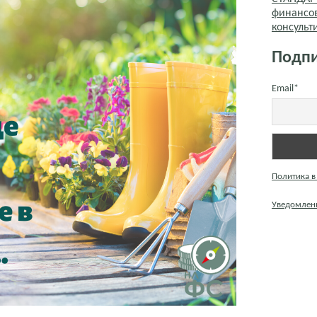
финансо
консуль
Подпи
Email*
Политика в
Уведомлени