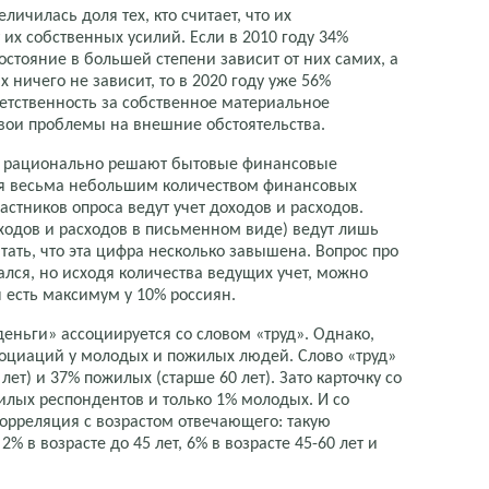
личилась доля тех, кто считает, что их
их собственных усилий. Если в 2010 году 34%
остояние в большей степени зависит от них самих, а
х ничего не зависит, то в 2020 году уже 56%
тственность за собственное материальное
вои проблемы на внешние обстоятельства.
о рационально решают бытовые финансовые
ся весьма небольшим количеством финансовых
астников опроса ведут учет доходов и расходов.
оходов и расходов в письменном виде) ведут лишь
тать, что эта цифра несколько завышена. Вопрос про
лся, но исходя количества ведущих учет, можно
 есть максимум у 10% россиян.
еньги» ассоциируется со словом «труд». Однако,
социаций у молодых и пожилых людей. Слово «труд»
ет) и 37% пожилых (старше 60 лет). Зато карточку со
лых респондентов и только 1% молодых. И со
орреляция с возрастом отвечающего: такую
 в возрасте до 45 лет, 6% в возрасте 45-60 лет и