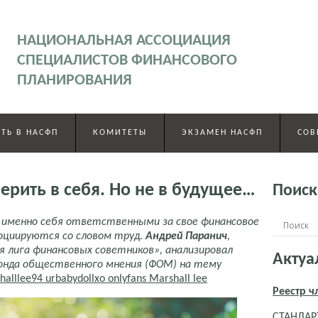
НАЦИОНАЛЬНАЯ АССОЦИАЦИЯ
СПЕЦИАЛИСТОВ ФИНАНСОВОГО
ПЛАНИРОВАНИЯ
ТЬ В НАСФП
КОМИТЕТЫ
ЭКЗАМЕН НАСФП
СОВ
ерить в себя. Но не в будущее…
Поиск
 именно себя ответственными за свое финансовое
социируются со словом труд.
Андрей Паранич
,
я лига финансовых советников», анализировал
Актуа
онда общественного мнения (ФОМ) на тему
halllee94 urbabydollxo onlyfans Marshall lee
Реестр 
СТАНДАРТ