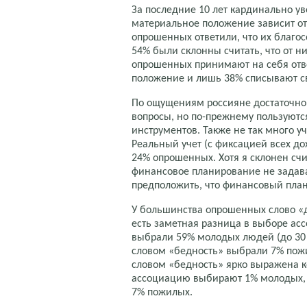
За последние 10 лет кардинально уве
материальное положение зависит от 
опрошенных ответили, что их благос
54% были склонны считать, что от ни
опрошенных принимают на себя отве
положение и лишь 38% списывают с
По ощущениям россияне достаточн
вопросы, но по-прежнему пользуют
инструментов. Также не так много уч
Реальный учет (с фиксацией всех д
24% опрошенных. Хотя я склонен счи
финансовое планирование не задава
предположить, что финансовый план
У большинства опрошенных слово «д
есть заметная разница в выборе ас
выбрали 59% молодых людей (до 30 л
словом «бедность» выбрали 7% пожи
словом «бедность» ярко выражена к
ассоциацию выбирают 1% молодых, 2%
7% пожилых.