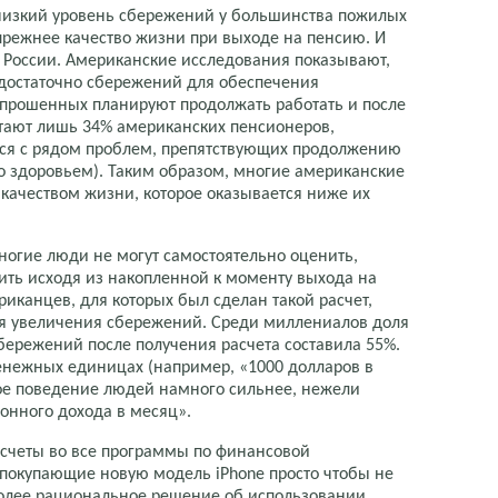
 низкий уровень сбережений у большинства пожилых
режнее качество жизни при выходе на пенсию. И
в России. Американские исследования показывают,
достаточно сбережений для обеспечения
опрошенных планируют продолжать работать и после
отают лишь 34% американских пенсионеров,
тся с рядом проблем, препятствующих продолжению
со здоровьем). Таким образом, многие американские
ачеством жизни, которое оказывается ниже их
ногие люди не могут самостоятельно оценить,
тить исходя из накопленной к моменту выхода на
иканцев, для которых был сделан такой расчет,
ля увеличения сбережений. Среди миллениалов доля
ережений после получения расчета составила 55%.
енежных единицах (например, «1000 долларов в
ное поведение людей намного сильнее, нежели
онного дохода в месяц».
счеты во все программы по финансовой
 покупающие новую модель iPhone просто чтобы не
 более рациональное решение об использовании