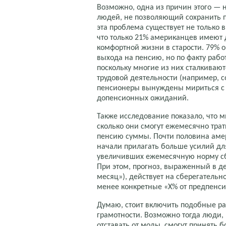
Возможно, одна из причин этого —
людей, не позволяющий сохранить п
эта проблема существует не только 
что только 21% американцев имеют 
комфортной жизни в старости. 79% 
выхода на пенсию, но по факту раб
поскольку многие из них сталкиваю
трудовой деятельности (например, 
пенсионеры вынуждены мириться с к
допенсионных ожиданий.
Также исследование показало, что м
сколько они смогут ежемесячно тра
пенсию суммы. Почти половина амер
начали прилагать больше усилий д
увеличивших ежемесячную норму сб
При этом, прогноз, выраженный в д
месяц»), действует на сберегатель
менее конкретные «Х% от предпенси
Думаю, стоит включить подобные ра
грамотности. Возможно тогда люди,
отставать от моды, смогут принять