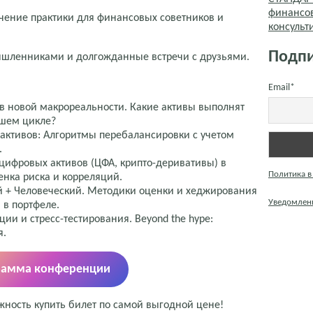
финансо
чение практики для финансовых советников и
консуль
Подпи
ышленниками и долгожданные встречи с друзьями.
Email*
 в новой макрореальности. Какие активы выполнят
йшем цикле?
активов: Алгоритмы перебалансировки с учетом
.
цифровых активов (ЦФА, крипто-деривативы) в
Политика в
енка риска и корреляций.
й + Человеческий. Методики оценки и хеджирования
Уведомлени
 в портфеле.
и и стресс-тестирования. Beyond the hype:
я.
рамма конференции
ность купить билет по самой выгодной цене!