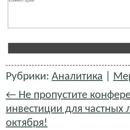
[recaptcha]
Рубрики:
Аналитика
|
Ме
←
Не пропустите конфер
инвестиции для частных л
октября!