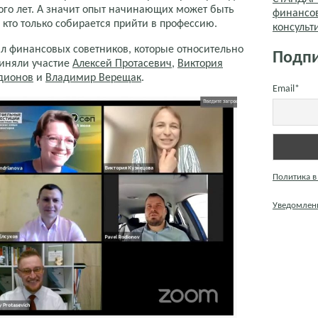
ого лет. А значит опыт начинающих может быть
финансо
 кто только собирается прийти в профессию.
консуль
л финансовых советников, которые относительно
Подпи
риняли участие
Алексей Протасевич
,
Виктория
дио
н
ов
и
Владимир Верещак
.
Email*
Политика в
Уведомлени