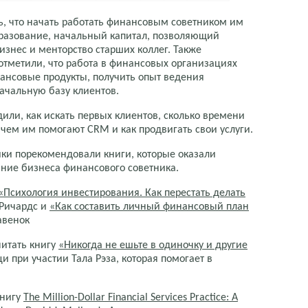
сь, что начать работать финансовым советником им
разование, начальный капитал, позволяющий
изнес и менторство старших коллег. Также
 отметили, что работа в финансовых организациях
нансовые продукты, получить опыт ведения
ачальную базу клиентов.
дили, как искать первых клиентов, сколько времени
 чем им помогают CRM и как продвигать свои услуги.
ики порекомендовали книги, которые оказали
ние бизнеса финансового советника.
«Психология инвестирования. Как перестать делать
Ричардс и
«Как составить личный финансовый план
авенок
итать книгу
«Никогда не ешьте в одиночку и другие
и при участии Тала Рэза, которая помогает в
книгу
The Million-Dollar Financial Services Practice: A