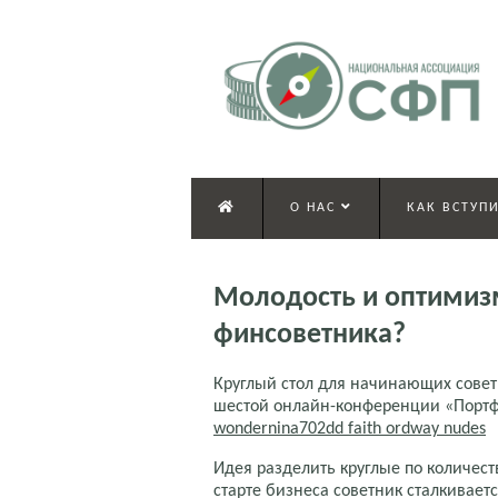
О НАС
КАК ВСТУПИ
Молодость и оптимизм
финсоветника?
Круглый стол для начинающих сове
шестой онлайн-конференции «Портф
wondernina702dd faith ordway nudes
Идея разделить круглые по количест
старте бизнеса советник сталкивает