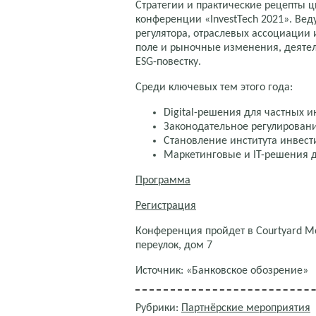
Стратегии и практические рецепты 
конференции «InvestTech 2021». Ве
регулятора, отраслевых ассоциации 
поле и рыночные изменения, деяте
ESG-повестку.
Среди ключевых тем этого года:
Digital-решения для частных и
Законодательное регулирован
Становление института инвес
Маркетинговые и IT-решения д
Программа
Регистрация
Конференция пройдет в Courtyard Mo
переулок, дом 7
Источник: «Банковское обозрение»
Рубрики:
Партнёрские мероприятия