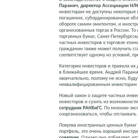
Паранич, директор Ассоциации НЛ
инвесторам не доступны некоторые 
погашения, субординированные обл
обороте самим эмитентом, и иностр
организованных торгах в России. То
торгуемых бумаг, Санкт-Петербургск
частных инвесторов к торговле эти
гражданин также может получить ст
соответствует одному из условий, п
Категории инвесторов и правила их
в ближайшее время. Андрей Парани
окончательно, поэтому не ясно, бу
неквалифицированным инвесторам п
Новый закон о защите частных инве
инвесторов и сузить из возможност
сотрудник РАНХиГС.
По мнению экс
соорганизоваться, чтобы отстаивать
Покупка иностранных ценных бумаг 
портфель, это очень хороший инстру
советник
. Однако она добавляет, что