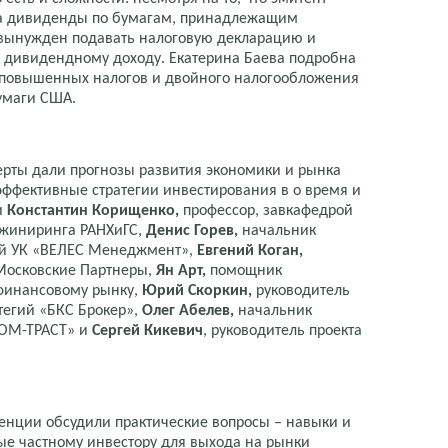
на дивиденды по бумагам, принадлежащим
р вынужден подавать налоговую декларацию и
 дивидендному доходу. Екатерина Баева подробна
ь повышенных налогов и двойного налогообложения
умаги США.
ерты дали прогнозы развития экономики и рынка
эффективные стратегии инвестирования в о время и
и
Константин Корищенко,
профессор, завкафедрой
нжиниринга РАНХиГС,
Денис Горев,
начальник
ий УК «ВЕЛЕС Менеджмент»,
Евгений Коган,
Московские Партнеры,
Ян Арт,
помощник
 финансовому рынку,
Юрий Скоркин,
руководитель
егий «БКС Брокер»,
Олег Абелев,
начальник
КОМ-ТРАСТ» и
Сергей Кикевич
, руководитель проекта
ренции обсудили практические вопросы – навыки и
е частному инвестору для выхода на рынки