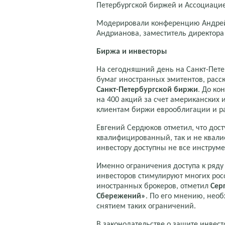
Петербургской биржей и Ассоциаци
Модерировали конференцию Андрей 
Андрианова, заместитель директор
Биржа и инвесторы
На сегодняшний день на Санкт-Пете
бумаг иностранных эмитентов, расс
Санкт-Петербургской биржи
. До ко
на 400 акций за счет американских 
клиентам биржи еврооблигации и р
Евгений Сердюков отметил, что дост
квалифицированный, так и не ква
инвестору доступны не все инструме
Именно ограничения доступа к ряд
инвесторов стимулируют многих рос
иностранных брокеров, отметил
Серг
Сбережений»
. По его мнению, нео
снятием таких ограничений.
В законодательстве о защите инвес