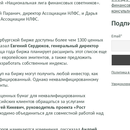
ей «Национальная лига финансовых советников».
финансо
консуль
Паранич, директор Ассоциации НЛФС, и Дарья
а Ассоциации НЛФС.
Подпи
Email*
рбургской бирже доступны более чем 1300 ценных
казал
Евгений Сердюков, генеральный директор
нца года биржа планирует расширить этот список еще
и европейских эмитентов, а также предложить
азработать собственные индексы.
Политика в
уп на биржу могут получить любой инвестор, как
лифицированный. Однако неквалифицированному
Уведомлени
нты.
у ценных бумаг для неквалифицированных
сийских клиентов обращаться за услугами
ей Кикевич, руководитель проекта «Рост
бходимо объединиться для совместной работой над
торов намечаются изменения, рассказал
Андрей