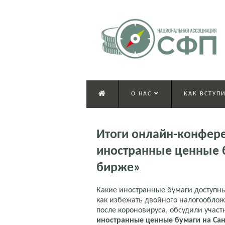
О НАС
КАК ВСТУПИ
Итоги онлайн-конфер
иностранные ценные б
бирже»
Какие иностранные бумаги доступны 
как избежать двойного налогообложе
после короновируса, обсудили уча
иностранные ценные бумаги на Са