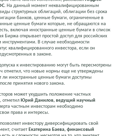
ФС
. На данный момент неквалифицированным
виды структурных облигаций, облигации без срока
игации банков, ценные бумаги, ограниченные в
анные ценные бумаги которые, не обращаются на
 есть, включая иностранные ценные бумаги в список
ая Биржа открывает простой доступ для российских
ми инструментами. В случае необходимости
атус квалифицированного инвестора, если он
редусмотренных в законе.
 допуска к инвестированию могут быть пересмотрены
ч отметил, что новые нормы еще не утверждены
дут ли иностранные ценные бумаги доступны
осле принятия нового закона.
сторов может ухудшить положение частных
и, отметил
Юрий Данилов, ведущий научный
перта частным инвесторам необходимо
 свои права и интересы.
позволяет инвестору диверсифицировать свой
мент, считает
Екатерина Баева, финансовый
 есть и сложности: несмотря на то, что эмитент