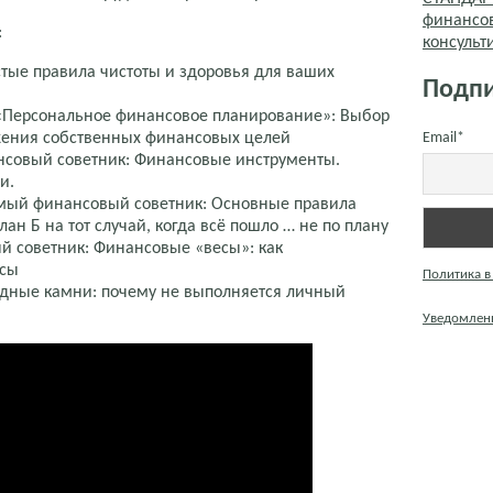
финансо
:
консуль
стые правила чистоты и здоровья для ваших
Подпи
 «Персональное финансовое планирование»: Выбор
жения собственных финансовых целей
Email*
нсовый советник: Финансовые инструменты.
и.
имый финансовый советник: Основные правила
н Б на тот случай, когда всё пошло … не по плану
 советник: Финансовые «весы»: как
нсы
Политика в
одные камни: почему не выполняется личный
Уведомлени