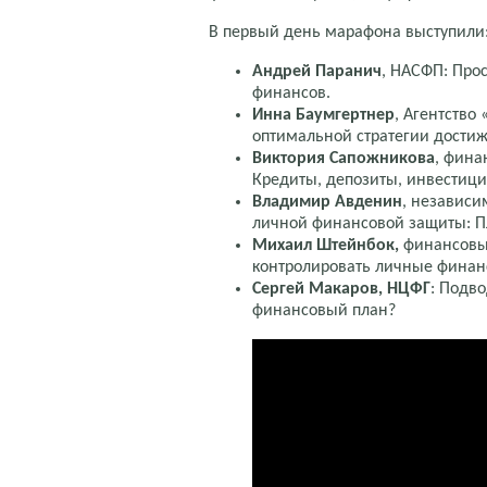
В первый день марафона выступили
Андрей Паранич
, НАСФП: Про
финансов.
Инна Баумгертнер
, Агентство
оптимальной стратегии дости
Виктория Сапожникова
, фина
Кредиты, депозиты, инвестици
Владимир Авденин
, независ
личной финансовой защиты: Пла
Михаил Штейнбок,
финансовый
контролировать личные фина
Сергей Макаров, НЦФГ
: Подв
финансовый план?